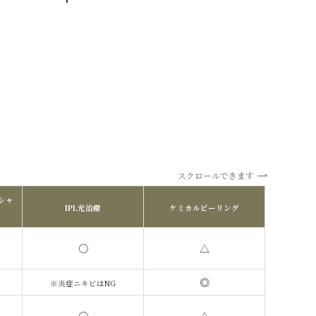
スクロールできます
シャ
IPL光治療
ケミカルピーリング
○
△
◎
※炎症ニキビはNG