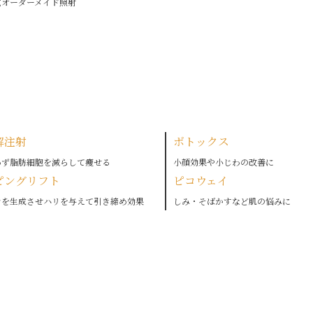
式オーダーメイド照射
解注射
ボトックス
わず脂肪細胞を減らして痩せる
小顔効果や小じわの改善に
ピングリフト
ピコウェイ
ンを生成させハリを与えて引き締め効果
しみ・そばかすなど肌の悩みに