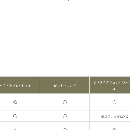
ピコフラクショナル/スペ
ハイドラフェイシャル
ピコトーニング
ル
◎
○
○
○
○
※炎症ニキビはNG