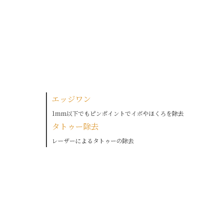
エッジワン
1mm以下でもピンポイントでイボやほくろを除去
タトゥ
ー除去
レーザーによるタトゥーの除去