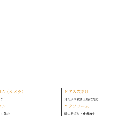
LLA（ルメラ）
ピアス穴あけ
ケア
耳たぶや軟骨全般に対応
ワン
エクソソーム
くろ除去
肌の若返り・皮膚再生