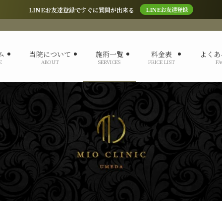
LINEお友達登録ですぐに質問が出来る
LINEお友達登録
ム
当院について
施術一覧
料金表
よくあ
E
ABOUT
SERVICES
PRICE LIST
FA