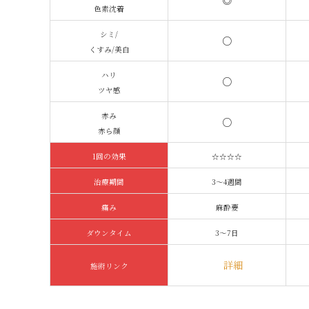
◎
色素沈着
シミ/
○
くすみ/美白
ハリ
○
ツヤ感
赤み
○
赤ら顔
1回の効果
☆☆☆☆
治療期間
3～4週間
痛み
麻酔要
ダウンタイム
3～7日
詳細
施術リンク