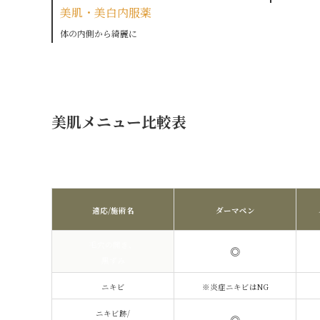
美肌・美白内服薬
体の内側から綺麗に
美肌メニュー比較表
適応/施術名
ダーマペン
毛穴の開き、
◎
黒ずみ
ニキビ
※炎症ニキビはNG
ニキビ跡/