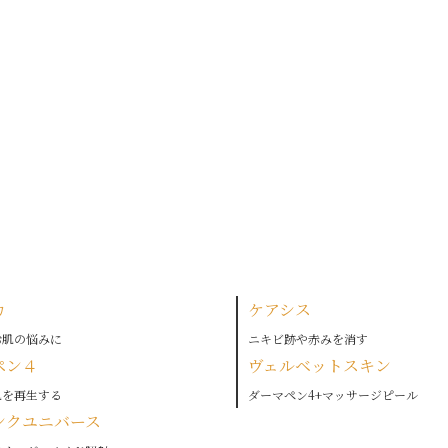
カ
ケアシス
お肌の悩みに
ニキビ跡や赤みを消す
ペン４
ヴェルベットスキン
肌を再生する
ダーマペン4+マッサージピール
ンクユニバース