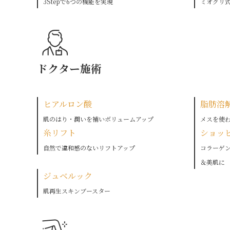
3Stepで6つの機能を実現
ミオクリ
ドクター施術
ヒアルロン酸
脂肪溶
肌のはり・潤いを補いボリュームアップ
メスを使
糸リフト
ショッ
自然で違和感のないリフトアップ
コラーゲ
＆美肌に
ジュベルック
肌再生スキンブースター