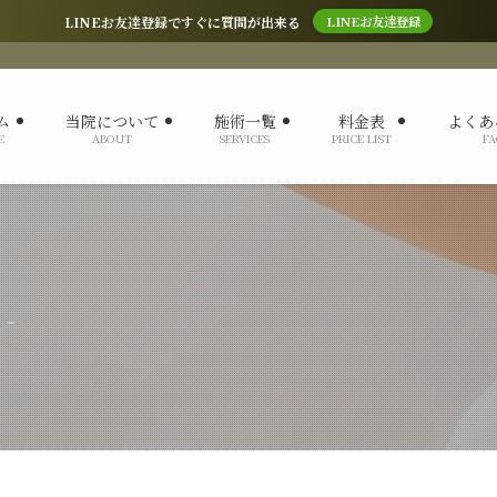
LINEお友達登録ですぐに質問が出来る
LINEお友達登録
ム
当院について
施術一覧
料金表
よくあ
E
ABOUT
SERVICES
PRICE LIST
FA
 –