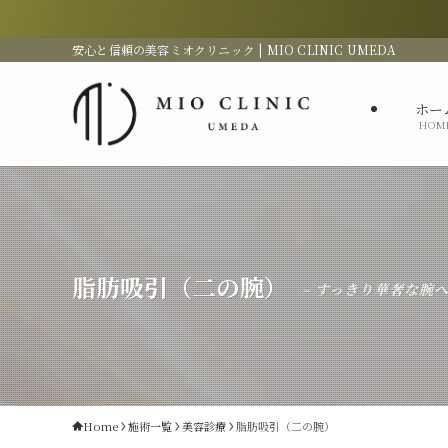
安心と信頼の美容ミオクリニック | MIO CLINIC UMEDA
ホー
HOM
脂肪吸引（二の腕）
– すっきり華奢な腕へ
Home
施術一覧
美容診療
脂肪吸引（二の腕）