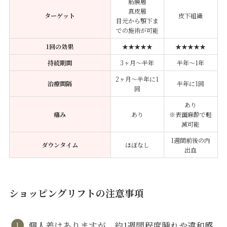
筋膜層
真皮層
ターゲット
皮下組織
目元から顎下ま
での施術が可能
1回の効果
★★★★★
★★★★★
持続期間
3ヶ月～半年
半年～1年
2ヶ月～半年に1
治療間隔
半年に1回
回
あり
痛み
あり
※表面麻酔で軽
減可能
1週間前後の内
ダウンタイム
ほぼなし
出血
ショッピングリフトの注意事項
個人差はありますが、約1週間程度腫れや違和感