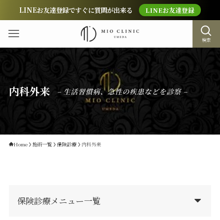
LINEお友達登録ですぐに質問が出来る
LINEお友達登録
検索
内科外来
– 生活習慣病、急性の疾患などを診察 –
Home
施術一覧
保険診療
内科外来
保険診療メニュー一覧